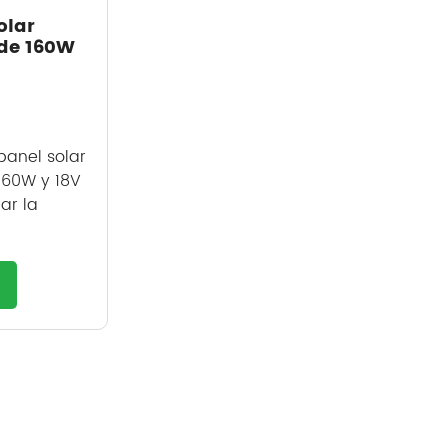
olar
 de 160W
panel solar
 160W y 18V
ar la