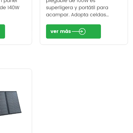
un panel
plegable de 100W es
 de 140W
superligera y portátil para
acampar. Adopta celdas...
ver más