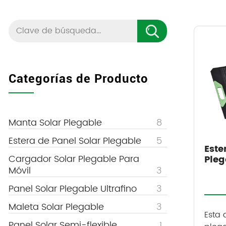
Categorías de Producto
Manta Solar Plegable
8
Estera de Panel Solar Plegable
5
Este
Cargador Solar Plegable Para
Pleg
Móvil
3
Panel Solar Plegable Ultrafino
3
Maleta Solar Plegable
3
Esta 
Panel Solar Semi-flexible
1