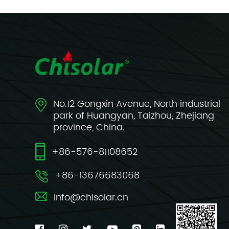
No.12 Gongxin Avenue, North industrial
park of Huangyan, Taizhou, Zhejiang
province, China.
+86-576-81108652
+86-13676683068
info@chisolar.cn