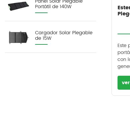
Panel Solar Plegable
Portátil de 140W
Este
Pleg
Cargador Solar Plegable
de 15W
Este 
portá
con l
gener
ve