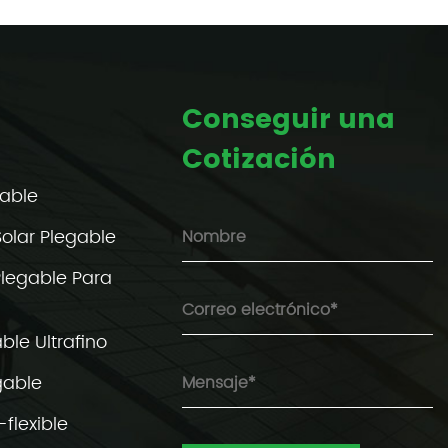
Conseguir una
Cotización
gable
Solar Plegable
Plegable Para
ble Ultrafino
gable
flexible