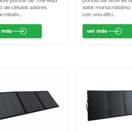
ble portátil de 70W está
portátil de 140W es 
 de células solares
solar monocristalino
ristalin...
con una efici...
r más
ver más