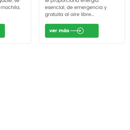
gable, se
le proporciona energía
mochila,
esencial, de emergencia y
gratuita al aire libre...
ver más