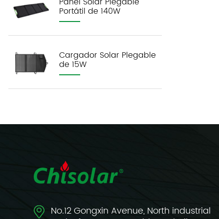
Panel Solar Plegable
Portátil de 140W
Cargador Solar Plegable
de 15W
No.12 Gongxin Avenue, North industrial