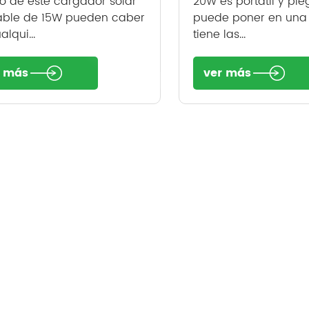
no de este cargador solar
20W es portátil y ple
able de 15W pueden caber
puede poner en una 
alqui...
tiene las...
r más
ver más