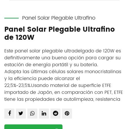
Panel Solar Plegable Ultrafino
Panel Solar Plegable Ultrafino
de 120W
Este panel solar plegable ultradelgado de 120W es
definitivamente una buena opción para cargar su
estación de energía portátil y su batería.
Adopta las últimas células solares monocristalinas
y la eficiencia puede alcanzar el
22,5%~23,5%.
Usando material de superficie ETFE
importado de Japón, en comparación con PET, ETFE
tiene las propiedades de autolimpieza, resistencia
a los arañazos y una vida útil más larga.
Reemplaza el vidrio templado tradicional y hace
que el panel solar plegable ultrafino de 120W sea
liviano.Los paneles solares laminados de ETFE se